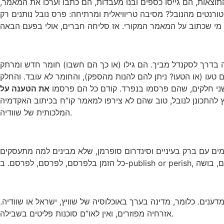
וצאות, הם גייסו כספים ובנו מעבדות, הם כתבו וערכו את המאמר,
נטים מהנובל? מסיבה טריוויאלית ומרתיחה: פרס נובל נותנים רק
או כך הם חשבו) חומר חדש ומרתק, LK-99, עם תכונות של מוליך-על בטמפ’ החדר. לו היה זה
עו (או הטעו? ניתן להם להנות מהספק), והחומר לא עובד. והחלק
ני חלקים, שהם פרסמו בנפרד. קודם כל הם פרסמו
את הטענה על
 (6 כותבים). עם כזה מאמץ להתכונן לנובל, טוב שהם לא צירפו למאמר קו”ח בכיתוב האקדמיה
המלכותית של שוודיה.
ים עם ברק בעיניים
וסינדרום סופרמן
, שלא מבינים למה מתעסקים
ניין, אפשר לנסות לחשוב על עולם המדע כעל מדינה. לפי ההערכות האחרונות של האו”ם, יש בעולם כ-8-9 מיליון מדענים. כלומר, מדינה בערך באוכלוסיה של שוויץ, ישראל או שוודיה.
אזרחיה מפוזרים, ואין לאו”ם סוכנות פליטים בשבילה.