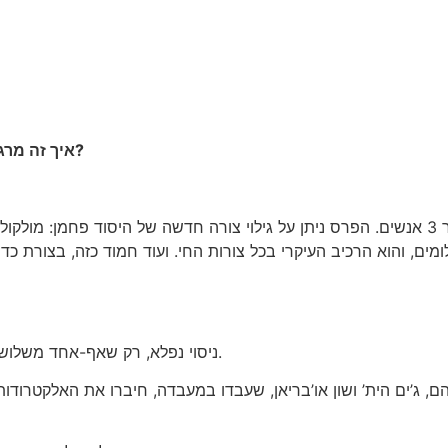
איך זה מרגיש, כשמשמיטים אותך מפרס נובל על משהו שאתה עצמך גילית?
פרס הנובל של 1996 היה אחד המרגשים אי-פעם, אבל רק עבור 3 אנשים. הפרס ניתן על גילוי צו
ים, והוא הרכיב העיקרי בכל צורות החי. ועוד חמוד כזה, בצורת כדור
ניסוי נפלא, רק שאף-אחד משלושת הזוכים – רוברט קורל, הרולד קרוטו וריצ’רד סמולי – לא ביצע אותו.
הם, ג’ים הית’ ושון או’בריאן, שעבדו במעבדה, חיברו את האלקטרו