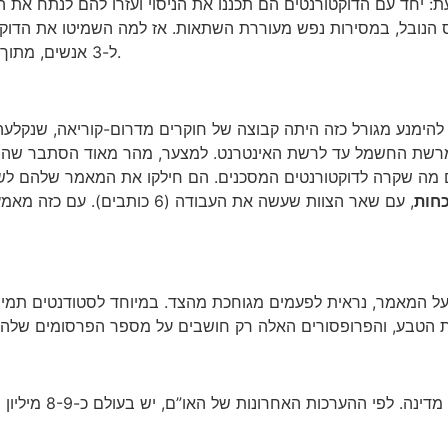
יחד עם הדוקטורנטים הם תכננו את הניסוי ועזרו להם לנתח את הת
הנובל, במסירות נפש מעוררת השתאות. אז למה השמיטו את הדוקטור
ל-3 אנשים, מתוך מי שכתוב על המאמר המקורי. אז סליחה חברים, אולי בפעם הבאה.
נע מגורל כזה היתה קבוצה של חוקרים מדרום-קוריאה, שנקלעה בדרך לסקנדל מביך. הם גילו (
 מרשת החשמל עד לרשת האינטרנט. למצער, מהר מאוד הסתבר שהם ט
ם מה שקרה לדוקטורנטים המסכנים. הם חילקו את המאמר שלהם לש
חות
, עם שאר הצוות שעשה את העבודה
ל המאמר, נראית לפעמים מגוחכת מהצד. במיוחד לסטודנטים תמימ
בשביל להבין את הע