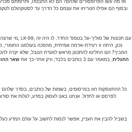
אז מה עשו הפרופסורים שלהם? הם לא התבטלו, ותרומתם מכרעת: 
ובסוף הם אפילו הטריחו את עצמם כל הדרך עד לסטוקהולם לטקס 
מי שרצה להימ
נכון, היתה זו רעידת-אדמה אמיתית, מהפכה בעולמנו החומרי,
המביך? הם החליטו להתכונן מראש לוועדת הנובל, שלא יקרה לה
התגלית
, במאמר עם 3 כותבים בלבד; ורק אחר-כך את
שאר ההוכ
כל ההתעסקות הזו בפרסומים, בשמות של כותבים, בסדר שלהם ע
כל הזמן בלפרסם, לפרסם, לפרסם. ב-publish or perish, לפרסם או לחדול. אנחנו באנו לעסוק במדע, לגלות את סודות הטבע, והפרופסורים האלה רק חושבים על מספר הפרסומים שלהם, בושה.