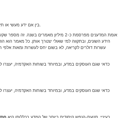
בין אם ידע מעשי או תיאורטי, בין אם הוא נחוץ בדחיפות או שלא ברור מה עושים איתו, ידע הוא התוצר. והתוצר הזה כולו הולך לייצוא, והוא זול או חינמי לצרכנים.
הידע השונים, ובתקווה למי שאולי יצטרך אותן. כל מאמר הוא 
עשרות דולרים לקריאה, לא בשום יחס לעשרות ומאות אלפי ה
כדאי שגם העוסקים במדע, ובמיוחד בשוחות האקדמיה, יעצרו לרגע
כדאי שגם העוסקים במדע, ובמיוחד בשוחות האקדמיה, יעצרו לרגע
בעיניי, תנועת-הנפש היסודית ביותר של המדע בכללותו היא
חסד