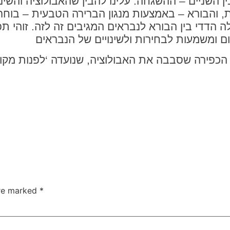
ן השניים – ההשגחה. עלינו להבין שהאבולוציה והש
ות, והבורא – באמצעות מנגון הברירה הטבעית – בוחר
דדי בין הבורא לנבראים המגיבים זה לזה. זוהי ת
כפירה שסבבה את האבולוציה, שנועדה ‘לפנות מקום
are marked
*