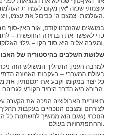
אור האין-סוף שמילא את המציאות לפני 
עוצמתי שכזה “אין מקום לעמידת העולמות
העולמות, צמצם ה’ כביכול את עצמו, ויצר חלל שבו לא מתגלה האור האינסופי. השלב הבא הוא המשכת קו של אור לתוך החלל הזה.
במושגים שהזכרנו קודם, אור האין-סוף מ
כדי לאפשר את הבחירה החופשית – לתת 
ומגיבה אליה היא סוד הקו – גילוי האלוקות החודר למקום העולמות ומתייחס אליהם.
שלושת השלבים בהיסטוריה של האבול
למרבה הענין, התהליך המשולש הזה ניכר 
בעולם המערבי – בעקבות האמונה הדתית –
כל יצור במקומו וקבע את תכונותיו, את מ
הבורא היא הדבר היחיד הקובע לגביהם.
תיאוריית האבולוציה הפכה את הקערה על 
לצורתם ומצבם הנוכחיים בעקבות תהליך ה
הנוכחי (שגם הוא ממשיך להשתנות כל העת
וההתפתחויות בעולם.