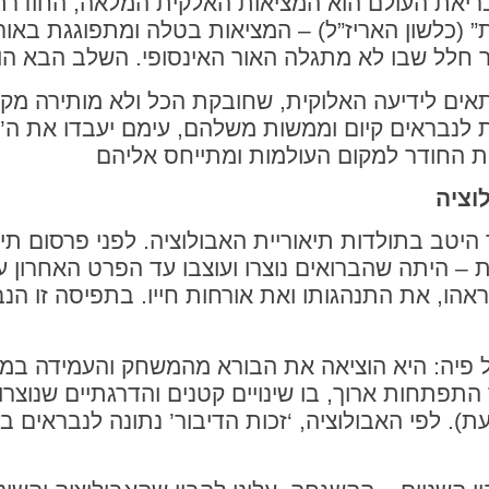
בריאת העולם הוא המציאות האלקית המלאה, החודרת 
” (כלשון האריז”ל) – המציאות בטלה ומתפוגגת באור 
תאים לידיעה האלוקית, שחובקת הכל ולא מותירה מקו
לנבראים קיום וממשות משלהם, עימם יעבדו את ה’
וציה
היטב בתולדות תיאוריית האבולוציה. לפני פרסום תי
 היתה שהברואים נוצרו ועוצבו עד הפרט האחרון על
ראהו, את התנהגותו ואת אורחות חייו. בתפיסה זו הנב
פיה: היא הוציאה את הבורא מהמשחק והעמידה במרכז
תפתחות ארוך, בו שינויים קטנים והדרגתיים שנוצר
). לפי האבולוציה, ‘זכות הדיבור’ נתונה לנבראים 